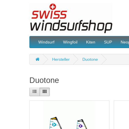
Windsurf
Wingfoil
Kiten
SUP
Neo
Hersteller
Duotone
Duotone