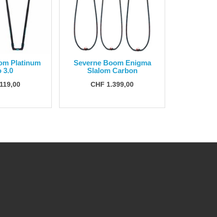
om Platinum
Severne Boom Enigma
 3.0
Slalom Carbon
119,00
CHF 1.399,00