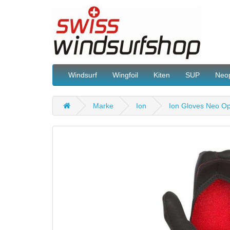
Windsurf
Wingfoil
Kiten
SUP
Neo
Marke
Ion
Ion Gloves Neo Op