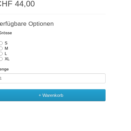
CHF 44,00
erfügbare Optionen
Grösse
S
M
L
XL
enge
+ Warenkorb