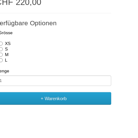
CHF 220,00
erfügbare Optionen
Grösse
XS
S
M
L
enge
+ Warenkorb