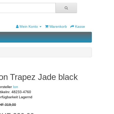
Mein Konto
Warenkorb
Kasse
Ion Trapez Jade black
rsteller
Ion
tikelnr.
48233-4760
rfügbarkeit
Lagernd
HF 319,00