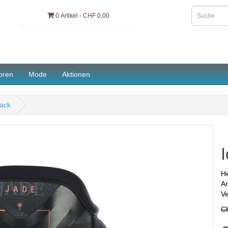
0 Artikel - CHF 0,00
pren
Mode
Aktionen
lack
He
Ar
Ve
C