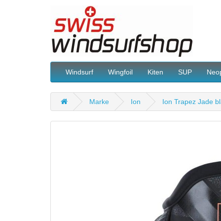
Windsurf
Wingfoil
Kiten
SUP
Neo
Marke
Ion
Ion Trapez Jade b