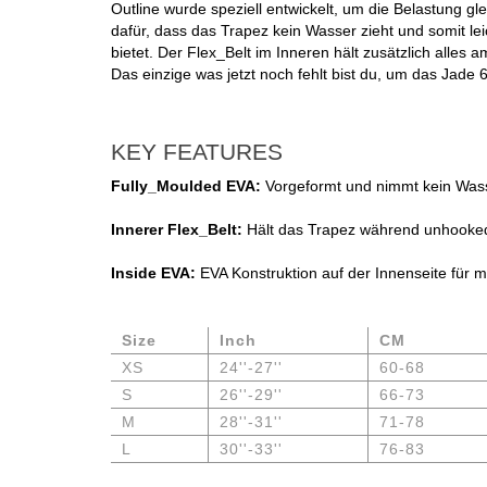
Outline wurde speziell entwickelt, um die Belastung g
dafür, dass das Trapez kein Wasser zieht und somit le
bietet. Der Flex_Belt im Inneren hält zusätzlich alles
Das einzige was jetzt noch fehlt bist du, um das Jade 
KEY FEATURES
Fully_Moulded EVA:
Vorgeformt und nimmt kein Was
Innerer Flex_Belt:
Hält das Trapez während unhooked 
Inside EVA:
EVA Konstruktion auf der Innenseite für 
Size
Inch
CM
XS
24''-27''
60-68
S
26''-29''
66-73
M
28''-31''
71-78
L
30''-33''
76-83